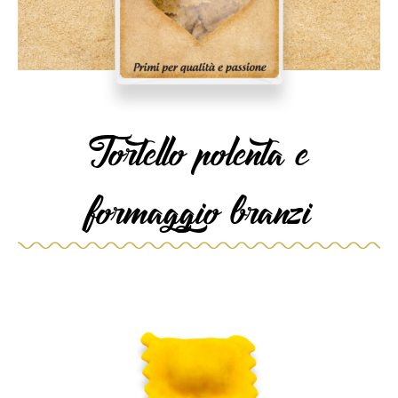
Tortello polenta e
formaggio branzi