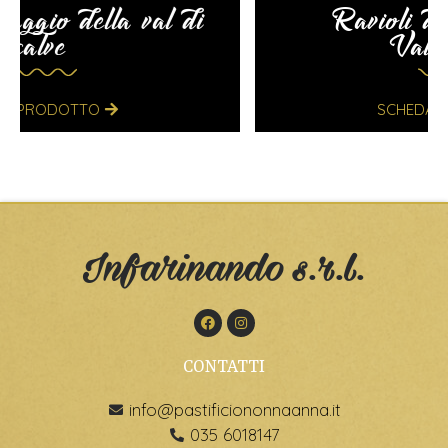
Ravioli di formaggella
Valcavallina
SCHEDA PRODOTTO
Infarinando s.r.l.
CONTATTI
info@pastificiononnaanna.it
035 6018147