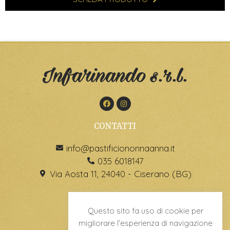
Infarinando s.r.l.
CONTATTI
info@pastificiononnaanna.it
035 6018147
Via Aosta 11, 24040 - Ciserano (BG)
Questo sito fa uso di cookie per
migliorare l’esperienza di navigazione