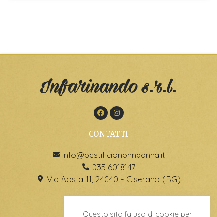
Infarinando s.r.l.
CONTATTI
info@pastificiononnaanna.it
035 6018147
Via Aosta 11, 24040 - Ciserano (BG)
Questo sito fa uso di cookie per